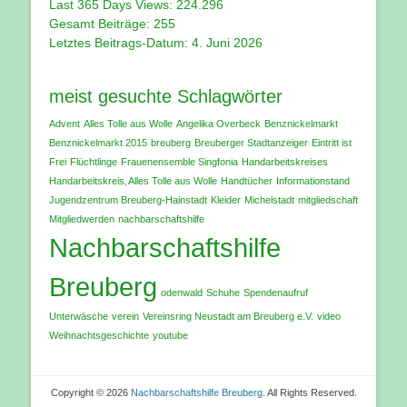
Last 365 Days Views:
224.296
Gesamt Beiträge:
255
Letztes Beitrags-Datum:
4. Juni 2026
meist gesuchte Schlagwörter
Advent
Alles Tolle aus Wolle
Angelika Overbeck
Benznickelmarkt
Benznickelmarkt 2015
breuberg
Breuberger Stadtanzeiger
Eintritt ist
Frei
Flüchtlinge
Frauenensemble Singfonia
Handarbeitskreises
Handarbeitskreis‚ Alles Tolle aus Wolle
Handtücher
Informationstand
Jugendzentrum Breuberg-Hainstadt
Kleider
Michelstadt
mitgliedschaft
Mitgliedwerden
nachbarschaftshilfe
Nachbarschaftshilfe
Breuberg
odenwald
Schuhe
Spendenaufruf
Unterwäsche
verein
Vereinsring Neustadt am Breuberg e.V.
video
Weihnachtsgeschichte
youtube
Copyright © 2026
Nachbarschaftshilfe Breuberg
. All Rights Reserved.