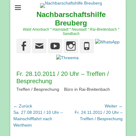
Nachbarschaftshilfe
Breuberg
Wald Amorbach * Hainstadt * Neustadt * Rai-Breitenbach *
Sandbach
Facebook
Email
YouTube
Instagram
Phone
Fr. 28.10.2011 / 20 Uhr – Treffen /
Besprechung
Treffen / Besprechung Büro in Rai-Breitenbach
Beitragsnavigation
← Zurück
Weiter →
Vorhergehender
Nächster
Sa. 27.08.2011 / 10 Uhr –
Fr. 24.11.2011 / 20 Uhr –
Beitrag:
Beitrag:
Mainschifffahrt nach
Treffen / Besprechung
Wertheim