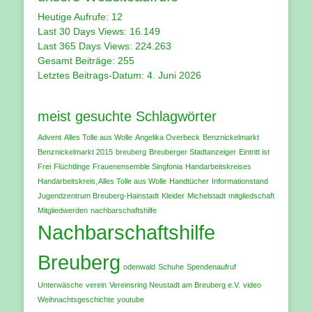
Heutige Aufrufe:
12
Last 30 Days Views:
16.149
Last 365 Days Views:
224.263
Gesamt Beiträge:
255
Letztes Beitrags-Datum:
4. Juni 2026
meist gesuchte Schlagwörter
Advent
Alles Tolle aus Wolle
Angelika Overbeck
Benznickelmarkt
Benznickelmarkt 2015
breuberg
Breuberger Stadtanzeiger
Eintritt ist
Frei
Flüchtlinge
Frauenensemble Singfonia
Handarbeitskreises
Handarbeitskreis‚ Alles Tolle aus Wolle
Handtücher
Informationstand
Jugendzentrum Breuberg-Hainstadt
Kleider
Michelstadt
mitgliedschaft
Mitgliedwerden
nachbarschaftshilfe
Nachbarschaftshilfe
Breuberg
odenwald
Schuhe
Spendenaufruf
Unterwäsche
verein
Vereinsring Neustadt am Breuberg e.V.
video
Weihnachtsgeschichte
youtube