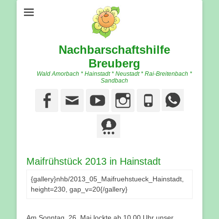
Nachbarschaftshilfe
Breuberg
Wald Amorbach * Hainstadt * Neustadt * Rai-Breitenbach *
Sandbach
Facebook
Email
YouTube
Instagram
Phone
Maifrühstück 2013 in Hainstadt
{gallery}nhb/2013_05_Maifruehstueck_Hainstadt,
height=230, gap_v=20{/gallery}
Am Sonntag, 26. Mai lockte ab 10.00 Uhr unser