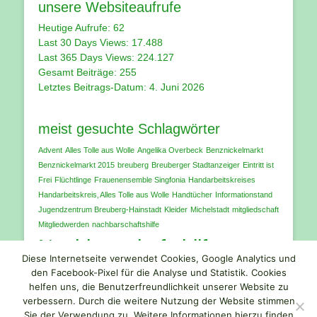
unsere Websiteaufrufe
Heutige Aufrufe:
62
Last 30 Days Views:
17.488
Last 365 Days Views:
224.127
Gesamt Beiträge:
255
Letztes Beitrags-Datum:
4. Juni 2026
meist gesuchte Schlagwörter
Advent
Alles Tolle aus Wolle
Angelika Overbeck
Benznickelmarkt
Benznickelmarkt 2015
breuberg
Breuberger Stadtanzeiger
Eintritt ist
Frei
Flüchtlinge
Frauenensemble Singfonia
Handarbeitskreises
Handarbeitskreis‚ Alles Tolle aus Wolle
Handtücher
Informationstand
Jugendzentrum Breuberg-Hainstadt
Kleider
Michelstadt
mitgliedschaft
Mitgliedwerden
nachbarschaftshilfe
Nachbarschaftshilfe
Diese Internetseite verwendet Cookies, Google Analytics und
Breuberg
den Facebook-Pixel für die Analyse und Statistik. Cookies
odenwald
Schuhe
Spendenaufruf
helfen uns, die Benutzerfreundlichkeit unserer Website zu
verbessern. Durch die weitere Nutzung der Website stimmen
Unterwäsche
verein
Vereinsring Neustadt am Breuberg e.V.
video
Sie der Verwendung zu. Weitere Informationen hierzu finden
Weihnachtsgeschichte
youtube