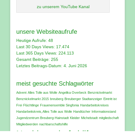
zu unserem YouTube Kanal
unsere Websiteaufrufe
Heutige Aufrufe:
48
Last 30 Days Views:
17.474
Last 365 Days Views:
224.113
Gesamt Beiträge:
255
Letztes Beitrags-Datum:
4. Juni 2026
meist gesuchte Schlagwörter
Advent
Alles Tolle aus Wolle
Angelika Overbeck
Benznickelmarkt
Benznickelmarkt 2015
breuberg
Breuberger Stadtanzeiger
Eintritt ist
Frei
Flüchtlinge
Frauenensemble Singfonia
Handarbeitskreises
Handarbeitskreis‚ Alles Tolle aus Wolle
Handtücher
Informationstand
Jugendzentrum Breuberg-Hainstadt
Kleider
Michelstadt
mitgliedschaft
Mitgliedwerden
nachbarschaftshilfe
Nachbarschaftshilfe