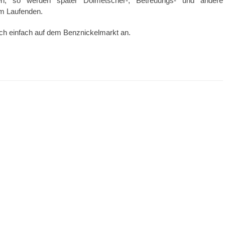
en, so werden später Dolmetscher-, Betreuungs- und andere
em Laufenden.
ch einfach auf dem Benznickelmarkt an.