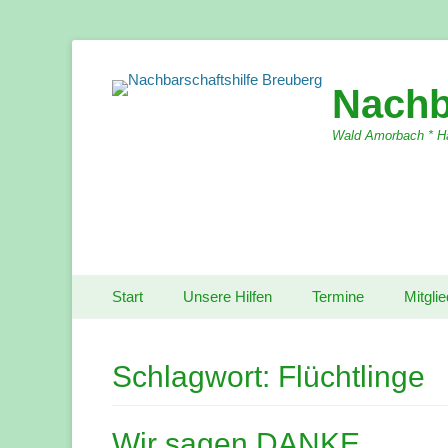
Nachb
Wald Amorbach * Ha
Primärmenu
Weiter
Start
Unsere Hilfen
Termine
Mitgli
zum
Inhalt
Schlagwort:
Flüchtlinge
Wir sagen DANKE