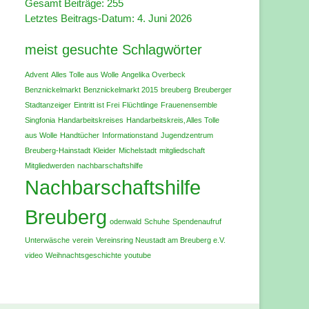
Gesamt Beiträge:
255
Letztes Beitrags-Datum:
4. Juni 2026
meist gesuchte Schlagwörter
Advent
Alles Tolle aus Wolle
Angelika Overbeck
Benznickelmarkt
Benznickelmarkt 2015
breuberg
Breuberger
Stadtanzeiger
Eintritt ist Frei
Flüchtlinge
Frauenensemble
Singfonia
Handarbeitskreises
Handarbeitskreis‚ Alles Tolle
aus Wolle
Handtücher
Informationstand
Jugendzentrum
Breuberg-Hainstadt
Kleider
Michelstadt
mitgliedschaft
Mitgliedwerden
nachbarschaftshilfe
Nachbarschaftshilfe
Breuberg
odenwald
Schuhe
Spendenaufruf
Unterwäsche
verein
Vereinsring Neustadt am Breuberg e.V.
video
Weihnachtsgeschichte
youtube