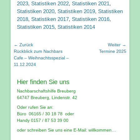
2023
,
Statistiken 2022
,
Statistiken 2021
,
Statistiken 2020
,
Statistiken 2019
,
Statistiken
2018
,
Statistiken 2017
,
Statistiken 2016
,
Statistiken 2015
,
Statistiken 2014
Beitragsnavigation
← Zurück
Weiter →
Vorhergehender
Nächster
Rückblick zum Nachbars
Termine 2025
Beitrag:
Beitrag:
Cafe – Weihnachtsspezial –
11.12.2024
Hier finden Sie uns
Nachbarschaftshilfe Breuberg
64747 Breuberg, Lindenstr. 42
Oder rufen Sie an:
Büro 06165 / 30 18 78 oder
Handy 0157 / 87 53 39 00
oder schreiben Sie uns eine E-Mail:
willkommen…