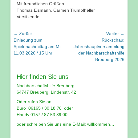
Mit freundlichen Grüßen
Thomas Eismann, Carmen Trumpfheller
Vorsitzende
Beitragsnavigation
← Zurück
Weiter →
Vorhergehender
Nächster
Einladung zum
Rückschau:
Beitrag:
Beitrag:
Spielenachmittag am Mi.
Jahreshauptversammlung
11.03.2026 / 15 Uhr
der Nachbarschaftshilfe
Breuberg 2026
Hier finden Sie uns
Nachbarschaftshilfe Breuberg
64747 Breuberg, Lindenstr. 42
Oder rufen Sie an:
Büro 06165 / 30 18 78 oder
Handy 0157 / 87 53 39 00
oder schreiben Sie uns eine E-Mail:
willkommen…