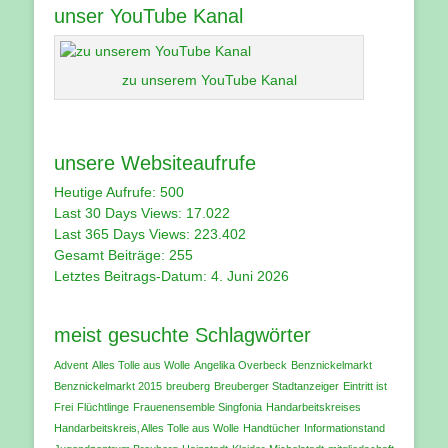
unser YouTube Kanal
zu unserem YouTube Kanal
unsere Websiteaufrufe
Heutige Aufrufe:
500
Last 30 Days Views:
17.022
Last 365 Days Views:
223.402
Gesamt Beiträge:
255
Letztes Beitrags-Datum:
4. Juni 2026
meist gesuchte Schlagwörter
Advent
Alles Tolle aus Wolle
Angelika Overbeck
Benznickelmarkt
Benznickelmarkt 2015
breuberg
Breuberger Stadtanzeiger
Eintritt ist
Frei
Flüchtlinge
Frauenensemble Singfonia
Handarbeitskreises
Handarbeitskreis‚ Alles Tolle aus Wolle
Handtücher
Informationstand