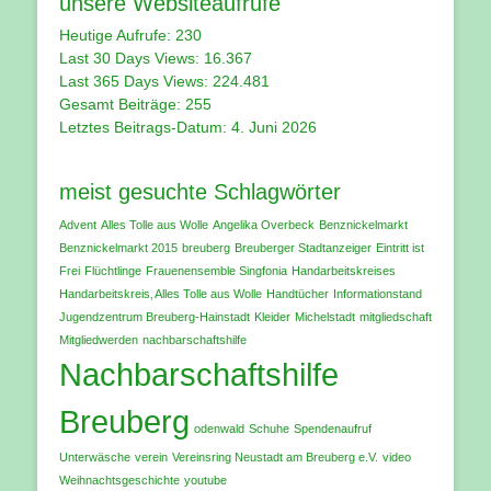
unsere Websiteaufrufe
Heutige Aufrufe:
230
Last 30 Days Views:
16.367
Last 365 Days Views:
224.481
Gesamt Beiträge:
255
Letztes Beitrags-Datum:
4. Juni 2026
meist gesuchte Schlagwörter
Advent
Alles Tolle aus Wolle
Angelika Overbeck
Benznickelmarkt
Benznickelmarkt 2015
breuberg
Breuberger Stadtanzeiger
Eintritt ist
Frei
Flüchtlinge
Frauenensemble Singfonia
Handarbeitskreises
Handarbeitskreis‚ Alles Tolle aus Wolle
Handtücher
Informationstand
Jugendzentrum Breuberg-Hainstadt
Kleider
Michelstadt
mitgliedschaft
Mitgliedwerden
nachbarschaftshilfe
Nachbarschaftshilfe
Breuberg
odenwald
Schuhe
Spendenaufruf
Unterwäsche
verein
Vereinsring Neustadt am Breuberg e.V.
video
Weihnachtsgeschichte
youtube