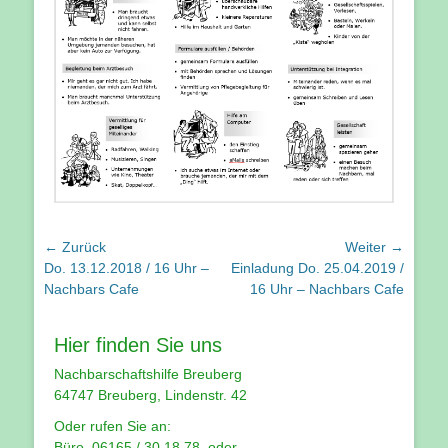
Beitragsnavigation
← Zurück
Weiter →
Vorhergehender
Nächster
Do. 13.12.2018 / 16 Uhr –
Einladung Do. 25.04.2019 /
Beitrag:
Beitrag:
Nachbars Cafe
16 Uhr – Nachbars Cafe
Hier finden Sie uns
Nachbarschaftshilfe Breuberg
64747 Breuberg, Lindenstr. 42
Oder rufen Sie an:
Büro 06165 / 30 18 78 oder