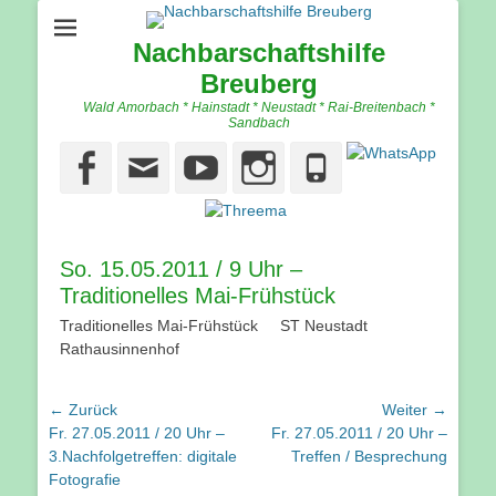
Nachbarschaftshilfe
Breuberg
Wald Amorbach * Hainstadt * Neustadt * Rai-Breitenbach *
Sandbach
Facebook
Email
YouTube
Instagram
Phone
So. 15.05.2011 / 9 Uhr –
Traditionelles Mai-Frühstück
Traditionelles Mai-Frühstück ST Neustadt
Rathausinnenhof
Beitragsnavigation
← Zurück
Weiter →
Vorhergehender
Nächster
Fr. 27.05.2011 / 20 Uhr –
Fr. 27.05.2011 / 20 Uhr –
Beitrag:
Beitrag:
3.Nachfolgetreffen: digitale
Treffen / Besprechung
Fotografie