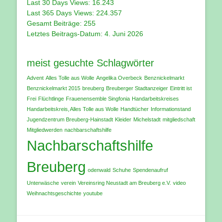
Last 30 Days Views:
16.243
Last 365 Days Views:
224.357
Gesamt Beiträge:
255
Letztes Beitrags-Datum:
4. Juni 2026
meist gesuchte Schlagwörter
Advent
Alles Tolle aus Wolle
Angelika Overbeck
Benznickelmarkt
Benznickelmarkt 2015
breuberg
Breuberger Stadtanzeiger
Eintritt ist
Frei
Flüchtlinge
Frauenensemble Singfonia
Handarbeitskreises
Handarbeitskreis‚ Alles Tolle aus Wolle
Handtücher
Informationstand
Jugendzentrum Breuberg-Hainstadt
Kleider
Michelstadt
mitgliedschaft
Mitgliedwerden
nachbarschaftshilfe
Nachbarschaftshilfe
Breuberg
odenwald
Schuhe
Spendenaufruf
Unterwäsche
verein
Vereinsring Neustadt am Breuberg e.V.
video
Weihnachtsgeschichte
youtube