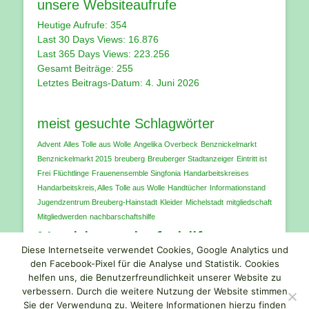
unsere Websiteaufrufe
Heutige Aufrufe:
354
Last 30 Days Views:
16.876
Last 365 Days Views:
223.256
Gesamt Beiträge:
255
Letztes Beitrags-Datum:
4. Juni 2026
meist gesuchte Schlagwörter
Advent
Alles Tolle aus Wolle
Angelika Overbeck
Benznickelmarkt
Benznickelmarkt 2015
breuberg
Breuberger Stadtanzeiger
Eintritt ist
Frei
Flüchtlinge
Frauenensemble Singfonia
Handarbeitskreises
Handarbeitskreis‚ Alles Tolle aus Wolle
Handtücher
Informationstand
Jugendzentrum Breuberg-Hainstadt
Kleider
Michelstadt
mitgliedschaft
Mitgliedwerden
nachbarschaftshilfe
Nachbarschaftshilfe
Diese Internetseite verwendet Cookies, Google Analytics und
Breuberg
den Facebook-Pixel für die Analyse und Statistik. Cookies
odenwald
Schuhe
Spendenaufruf
helfen uns, die Benutzerfreundlichkeit unserer Website zu
verbessern. Durch die weitere Nutzung der Website stimmen
Unterwäsche
verein
Vereinsring Neustadt am Breuberg e.V.
video
Sie der Verwendung zu. Weitere Informationen hierzu finden
Weihnachtsgeschichte
youtube