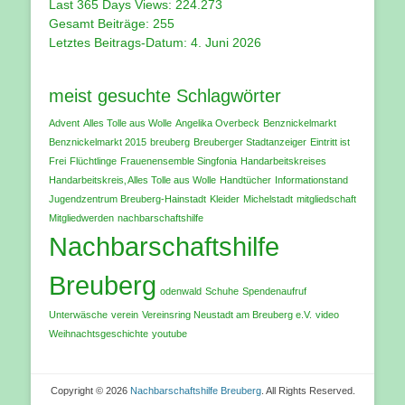
Last 365 Days Views:
224.273
Gesamt Beiträge:
255
Letztes Beitrags-Datum:
4. Juni 2026
meist gesuchte Schlagwörter
Advent
Alles Tolle aus Wolle
Angelika Overbeck
Benznickelmarkt
Benznickelmarkt 2015
breuberg
Breuberger Stadtanzeiger
Eintritt ist
Frei
Flüchtlinge
Frauenensemble Singfonia
Handarbeitskreises
Handarbeitskreis‚ Alles Tolle aus Wolle
Handtücher
Informationstand
Jugendzentrum Breuberg-Hainstadt
Kleider
Michelstadt
mitgliedschaft
Mitgliedwerden
nachbarschaftshilfe
Nachbarschaftshilfe
Breuberg
odenwald
Schuhe
Spendenaufruf
Unterwäsche
verein
Vereinsring Neustadt am Breuberg e.V.
video
Weihnachtsgeschichte
youtube
Copyright © 2026
Nachbarschaftshilfe Breuberg
. All Rights Reserved.