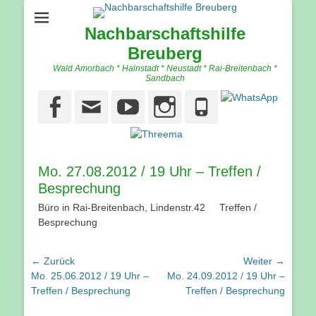
Nachbarschaftshilfe
Breuberg
Wald Amorbach * Hainstadt * Neustadt * Rai-Breitenbach *
Sandbach
Facebook
Email
YouTube
Instagram
Phone
Mo. 27.08.2012 / 19 Uhr – Treffen /
Besprechung
Büro in Rai-Breitenbach, Lindenstr.42 Treffen /
Besprechung
Beitragsnavigation
← Zurück
Weiter →
Vorhergehender
Nächster
Mo. 25.06.2012 / 19 Uhr –
Mo. 24.09.2012 / 19 Uhr –
Beitrag:
Beitrag:
Treffen / Besprechung
Treffen / Besprechung