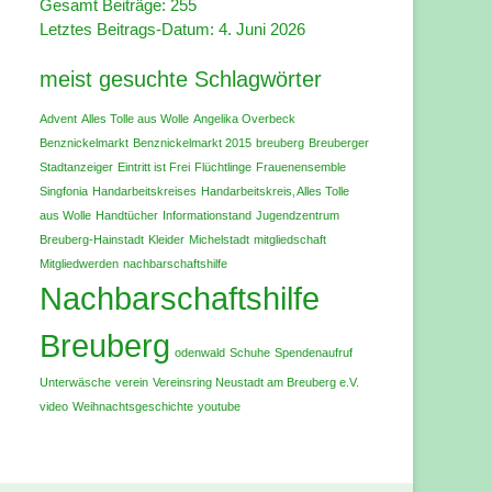
Gesamt Beiträge:
255
Letztes Beitrags-Datum:
4. Juni 2026
meist gesuchte Schlagwörter
Advent
Alles Tolle aus Wolle
Angelika Overbeck
Benznickelmarkt
Benznickelmarkt 2015
breuberg
Breuberger
Stadtanzeiger
Eintritt ist Frei
Flüchtlinge
Frauenensemble
Singfonia
Handarbeitskreises
Handarbeitskreis‚ Alles Tolle
aus Wolle
Handtücher
Informationstand
Jugendzentrum
Breuberg-Hainstadt
Kleider
Michelstadt
mitgliedschaft
Mitgliedwerden
nachbarschaftshilfe
Nachbarschaftshilfe
Breuberg
odenwald
Schuhe
Spendenaufruf
Unterwäsche
verein
Vereinsring Neustadt am Breuberg e.V.
video
Weihnachtsgeschichte
youtube