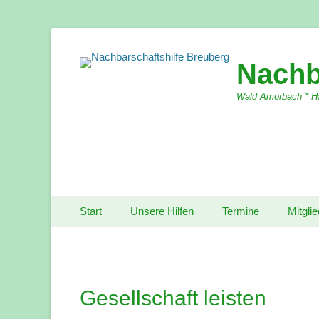
Nachb
Wald Amorbach * Ha
Primärmenu
Weiter
Start
Unsere Hilfen
Termine
Mitgli
zum
Inhalt
Gesellschaft leisten