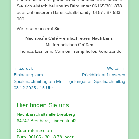
Sie sich einfach bei uns im Büro unter 06165/301 878
oder auf unserem Bereitschaftshandy: 0157 / 87 533
900.
Wir freuen uns auf Sie!
Nachbar`s Café – einfach eben Nachbarn.
Mit freundlichen Grüßen
Thomas Eismann, Carmen Trumpfheller, Vorsitzende
Beitragsnavigation
← Zurück
Weiter →
Vorhergehender
Nächster
Einladung zum
Rückblick auf unseren
Beitrag:
Beitrag:
Spielenachmittag am Mi.
gelungenen Spielnachmittag
03.12.2025 / 15 Uhr
Hier finden Sie uns
Nachbarschaftshilfe Breuberg
64747 Breuberg, Lindenstr. 42
Oder rufen Sie an:
Büro 06165 / 30 18 78 oder